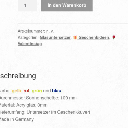
Glasuntersetzer
In den Warenkorb
|
James
|
Menge
Artikelnummer:
n. v.
Kategorien:
Glasuntersetzer
,
Geschenkideen
,
Valentinstag
schreibung
arbe:
gelb
,
rot
,
grün
und
blau
urchmesser Sonnenscheibe: 100 mm
aterial: Acrylglas, 3mm
ieferumfang: Untersetzer im Geschenkkuvert
ade in Germany