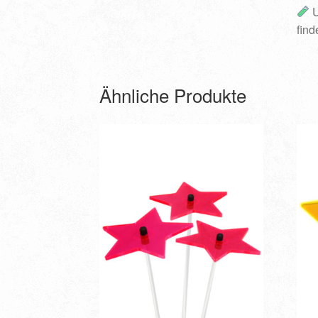
U
find
Ähnliche Produkte