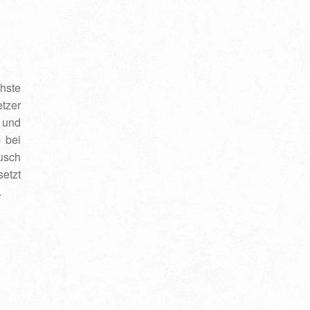
hste
tzer
 und
 bei
ausch
setzt
.