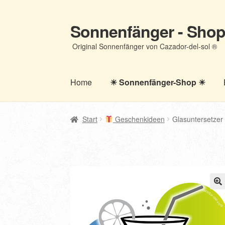
Sonnenfänger - Sho
Zur
Zum
Navigation
Inhalt
Original Sonnenfänger von Cazador-del-sol ®
springen
springen
Home
☀ Sonnenfänger-Shop ☀
Start
Geschenkideen
Glasuntersetzer 