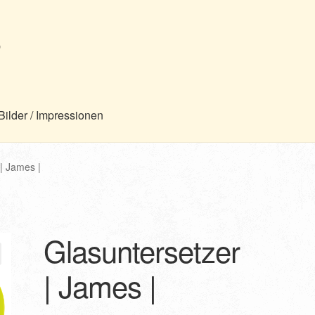
p
Bilder / Impressionen
| James |
Glasuntersetzer
| James |