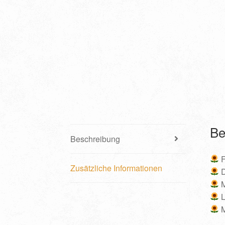
Be
Beschreibung
F
Zusätzliche Informationen
D
M
L
M